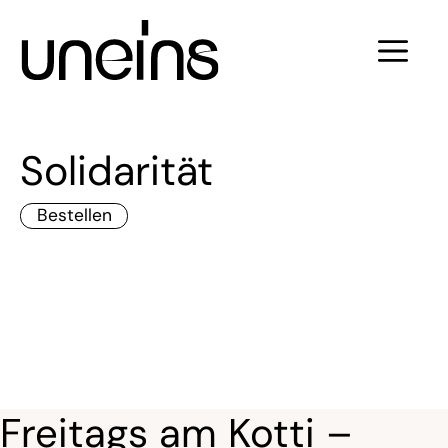
Zum
Inhalt
Men
springen
Solidarität
Bestellen
Freitags am Kotti –