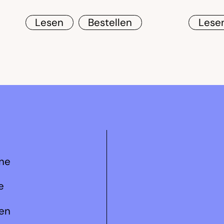
Lesen
Bestellen
Lese
ne
e
len