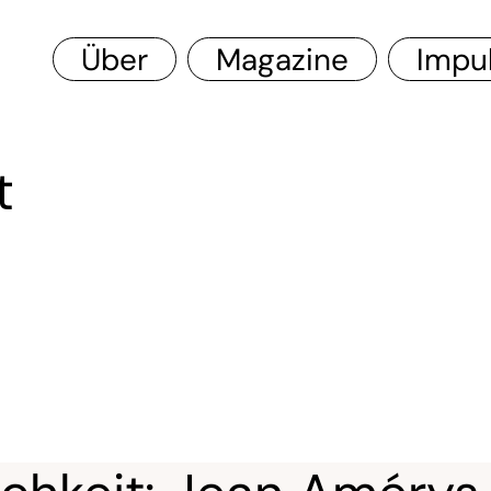
Über
Magazine
Impu
t