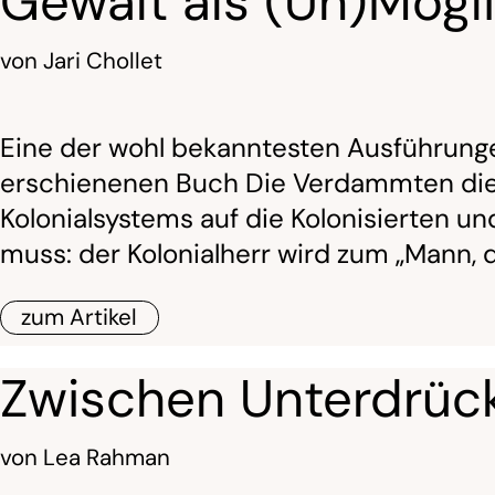
Gewalt als (Un)Mögl
von
Jari Chollet
Eine der wohl bekanntesten Ausführungen
erschienenen Buch Die Verdammten dies
Kolonialsystems auf die Kolonisierten un
muss: der Kolonialherr wird zum „Mann, 
zum Artikel
Zwischen Unterdrüc
von
Lea Rahman