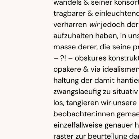
wandels & seiner konsort
tragbarer & einleuchtend
verharren
wir
jedoch dor
aufzuhalten haben, in un
masse derer, die seine p
– ?! – obskures konstru
opakere & via idealisme
haltung der damit hantie
zwangslaeufig zu situativ
los, tangieren wir unsere 
beobachter:innen gemae
einzelfallweise genauer 
raster zur beurteilung d