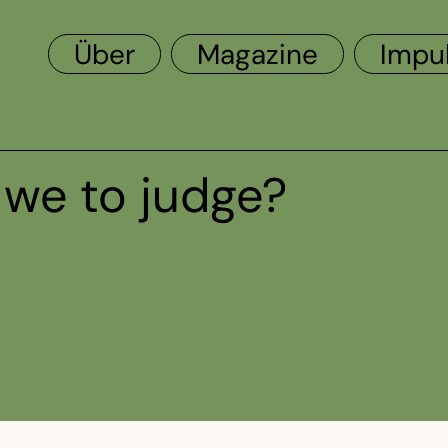
Über
Magazine
Impu
 we to judge?