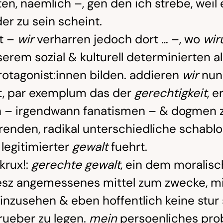
en, naemlich –, gen den ich strebe, weil
er zu sein scheint.
t –
wir
verharren jedoch dort … –, wo
wir
serem sozial & kulturell determinierten 
rotagonist:innen bilden. addieren
wir
nun
kt, par exemplum das der
gerechtigkeit
, 
n – irgendwann fanatismen – & dogmen z
renden, radikal unterschiedliche schabl
 legitimierter
gewalt
fuehrt.
krux!:
gerechte gewalt
, ein dem moralis
sz angemessenes mittel zum zwecke, mit
hinzusehen & eben hoffentlich keine stur
arueber zu legen.
mein
persoenliches pro