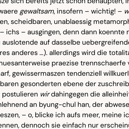
sze sich bereits jetzt schon behaupten, im
, waere
gewaltsam
, insofern – wichtig! –
w
en, scheidbaren, unablaessig metamorph
 – ichs – ausgingen, denn dann koennte 
 auslotende auf dasselbe uebergreifen
s anderes …). allerdings wird die totali
muesanterweise praezise trennschaerfe
f, gewissermaszen tendenziell willkuerli
baren gesonderten ebene der zuschreib
. postulieren
wir
dahingegen die alleinhei
nlehnend an byung-chul han, der abwese
ieszen, – o, blicke ich aufs meer, meine i
ennen, dennoch sie einfach nur ersche