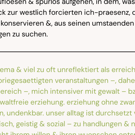
floesen & spurlos aufgehen, in dem, was
k zur westlich forcierten ich-praesenz, 
u konservieren &, aus seinen umstaende
gen zu suchen.
 & viel zu oft unreflektiert als erreich
riegesaettigten veranstaltungen –, dahe
ereich –, mich intensiver mit gewalt – b
waltfreie erziehung. erziehung ohne zwa
 undenkbar. unser alltag ist durchsetzt 
isch, geistig & sozial – zu handlungen &
cht ihrem willen & ihren wuenschen ents