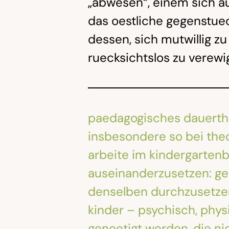
„abwesen“, einem sich au
das oestliche gegenstuec
dessen, sich mutwillig z
ruecksichtslos zu verewi
paedagogisches dauerthema
insbesondere so bei theo
arbeite im kindergartenb
auseinanderzusetzen: ge
denselben durchzusetzen,
kinder – psychisch, phys
genoetigt werden, die ni