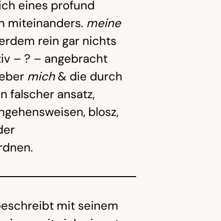
ich eines profund
n miteinanders.
meine
rdem rein gar nichts
tiv – ? – angebracht
ueber
mich
& die durch
n falscher ansatz,
angehensweisen, blosz,
der
rdnen.
eschreibt mit seinem