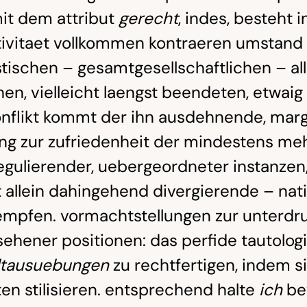
it dem attribut
gerecht
, indes, besteht 
ativitaet vollkommen kontraeren umstand 
ischen – gesamtgesellschaftlichen – all
hen, vielleicht laengst beendeten, etwaig
nflikt kommt der ihn ausdehnende, margi
ng zur zufriedenheit der mindestens meh
egulierender, uebergeordneter instanzen
t allein dahingehend divergierende – nat
mpfen. vormachtstellungen zur unterdr
hener positionen: das perfide tautologi
ltausuebungen
zu rechtfertigen, indem s
n stilisieren. entsprechend halte
ich
be