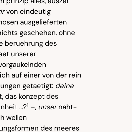
 prinzip alles, auszer
ir
von eindeutig
osen ausgelieferten
nichts geschehen, ohne
de beruehrung des
taet unserer
 vorgaukelnden
ch auf einer von der rein
ungen getaetigt:
deine
t, das konzept des
1
nheit …?
–,
unser
naht-
ch wellen
inungsformen des meeres