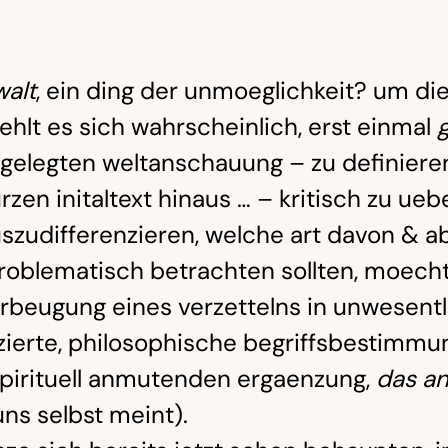
alt
, ein ding der unmoeglichkeit? um di
iehlt es sich wahrscheinlich, erst einmal
 gelegten weltanschauung – zu definiere
rzen initaltext hinaus … – kritisch zu u
uszudifferenzieren, welche art davon & 
problematisch betrachten sollten, moech
rbeugung eines verzettelns in unwesentl
ierte, philosophische begriffsbestimmu
spirituell anmutenden ergaenzung,
das an
ns selbst meint).