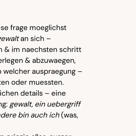
ese frage moeglichst
gewalt
an sich –
n & im naechsten schritt
eberlegen & abzuwaegen,
ab welcher auspraegung –
ten oder muessten.
ichen details – eine
ng:
gewalt, ein uebergriff
dere bin auch ich
(was,