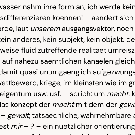
wasser nahm ihre form an; ich werde kein
differenzieren koennen! – aendert sich 
rde, laut
unserem
ausgangsvektor, noch
kein anderes, kein subjekt, kein objekt. d
eise fluid zutreffende realitaet umreisze
auf nahezu saemtlichen kanaelen gleich 
 damit quasi unumgaenglich aufgezwung
ttbewerb, kriege, im kleinsten wie im g
, eigentum usw. usf. – sprich: um
macht
. 
das konzept der
macht
mit dem der
gewa
l –
gewalt
, tatsaechliche, wahrnehmbare
est
mir
– ? – ein nuetzlicher orientierun