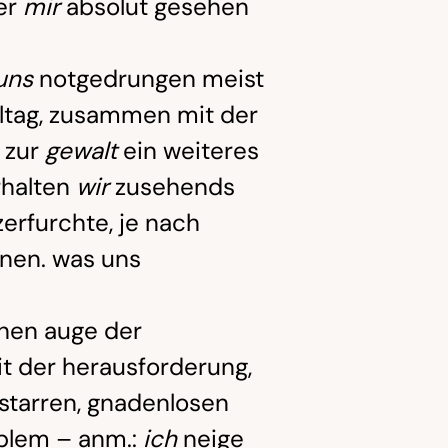
 er
mir
absolut gesehen
uns
notgedrungen meist
alltag, zusammen mit der
 zur
gewalt
ein weiteres
erhalten
wir
zusehends
erfurchte, je nach
onen. was uns
chen auge der
 der herausforderung,
 starren, gnadenlosen
blem – anm.:
ich
neige