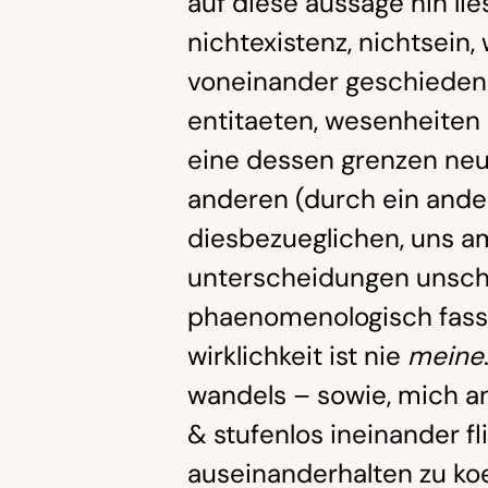
auf diese aussage hin lie
nichtexistenz, nichtsein
voneinander geschieden
entitaeten, wesenheiten
eine dessen grenzen neu
anderen (durch ein andere
diesbezueglichen, uns a
unterscheidungen unschar
phaenomenologisch fass
wirklichkeit ist nie
meine
wandels – sowie, mich a
& stufenlos ineinander fl
auseinanderhalten zu ko