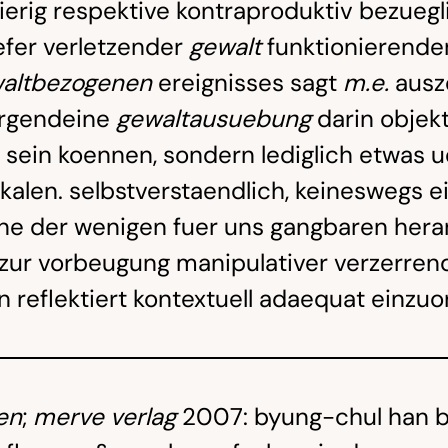
ierig respektive kontraproduktiv bezuegl
efer verletzender
gewalt
funktionierende
altbezogenen
ereignisses sagt
m.e.
ausze
 irgendeine
gewaltausuebung
darin objek
sein koennen, sondern lediglich etwas 
alen. selbstverstaendlich, keineswegs ei
eine der wenigen fuer uns gangbaren her
zur vorbeugung manipulativer verzerren
 reflektiert kontextuell adaequat einzuo
en
;
merve verlag
2007: byung-chul han b