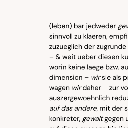
(leben) bar jedweder
gew
sinnvoll zu klaeren, empf
zuzueglich der zugrunde
– & weit ueber diesen ku
worin keine laege bzw. a
dimension –
wir
sie
als 
wagen
wir
daher – zur vo
auszergewoehnlich reduz
auf das andere
,
mit der 
konkreter,
gewalt
gegen u