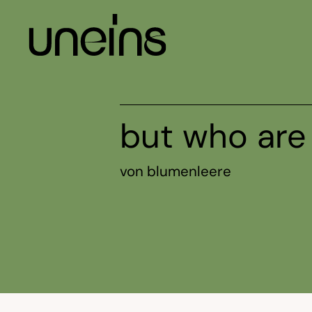
Zum
Inhalt
springen
but who are
von
blumenleere