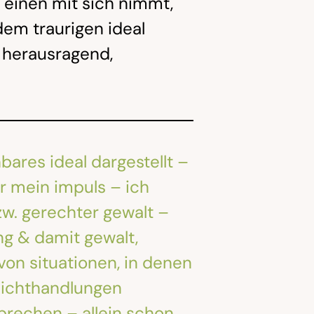
 einen mit sich nimmt,
dem traurigen ideal
n herausragend,
bares ideal dargestellt –
r mein impuls – ich
zw. gerechter gewalt –
ng & damit gewalt,
von situationen, in denen
 nichthandlungen
prechen – allein schon,