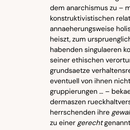
dem anarchismus zu – m
konstruktivistischen rel
annaeherungsweise holist
heiszt, zum urspruenglic
habenden singulaeren ko
seiner ethischen verortu
grundsaetze verhaltensr
eventuell von ihnen nich
gruppierungen … – bekae
dermaszen rueckhaltverse
herrschenden ihre
gewa
zu einer
gerecht
genannte