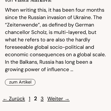
von
Vlasta Markovic
When writing this, it has been four months
since the Russian invasion of Ukraine. The
“Zeitenwende”, as defined by German
chancellor Scholz, is multi-layered, but
what he refers to are also the hardly
foreseeable global socio-political and
economic consequences on a global scale.
In the Balkans, Russia has long been a
growing power of influence …
zum Artikel
Seite
Seite
Seite
←
Zurück
1
2
3
Weiter
→